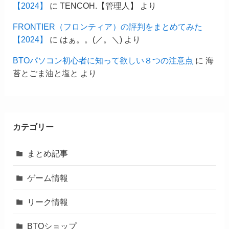
【2024】
に
TENCOH.【管理人】
より
FRONTIER（フロンティア）の評判をまとめてみた
【2024】
に
はぁ。。(／。＼)
より
BTOパソコン初心者に知って欲しい８つの注意点
に
海
苔とごま油と塩と
より
カテゴリー
まとめ記事
ゲーム情報
リーク情報
BTOショップ