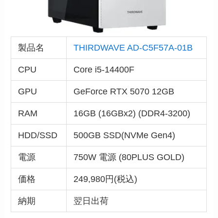
製品名
THIRDWAVE AD-C5F57A-01B
CPU
Core i5-14400F
GPU
GeForce RTX 5070 12GB
RAM
16GB (16GBx2) (DDR4-3200)
HDD/SSD
500GB SSD(NVMe Gen4)
電源
750W 電源 (80PLUS GOLD)
価格
249,980円(税込)
納期
翌日出荷