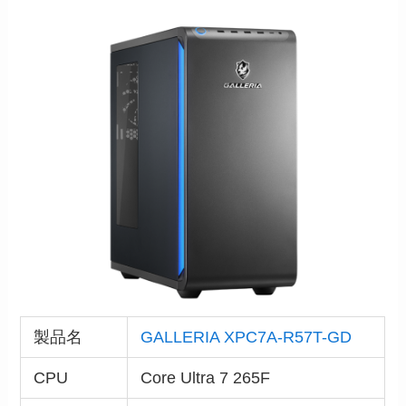
製品名
GALLERIA XPC7A-R57T-GD
CPU
Core Ultra 7 265F