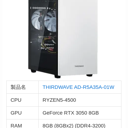
製品名
THIRDWAVE AD-R5A35A-01W
CPU
RYZEN5-4500
GPU
GeForce RTX 3050 8GB
RAM
8GB (8GBx2) (DDR4-3200)