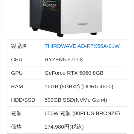
製品名
THIRDWAVE AD-R7X56A-01W
CPU
RYZEN5-5700X
GPU
GeForce RTX 5060 8GB
RAM
16GB (8GBx2) (DDR5-4800)
HDD/SSD
500GB SSD(NVMe Gen4)
電源
650W 電源 (80PLUS BRONZE)
価格
174,980円(税込)