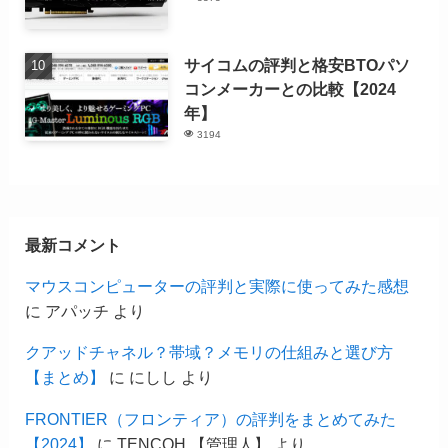
サイコムの評判と格安BTOパソ
コンメーカーとの比較【2024
年】
3194
最新コメント
マウスコンピューターの評判と実際に使ってみた感想
に
アパッチ
より
クアッドチャネル？帯域？メモリの仕組みと選び方
【まとめ】
に
にしし
より
FRONTIER（フロンティア）の評判をまとめてみた
【2024】
に
TENCOH.【管理人】
より