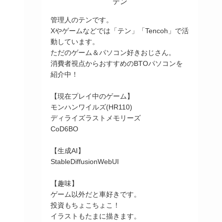
テン
管理人のテンです。
Xやゲームなどでは「テン」「Tencoh」で活
動しています。
ただのゲーム＆パソコン好きおじさん。
消費者視点からおすすめのBTOパソコンを
紹介中！
【現在プレイ中のゲーム】
モンハンワイルズ(HR110)
ディライズラストメモリーズ
CoD6BO
【生成AI】
StableDiffusionWebUI
【趣味】
ゲーム以外だと車好きです。
投資もちょこちょこ！
イラストもたまに描きます。