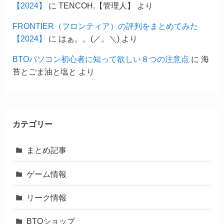
【2024】
に
TENCOH.【管理人】
より
FRONTIER（フロンティア）の評判をまとめてみた
【2024】
に
はぁ。。(／。＼)
より
BTOパソコン初心者に知って欲しい８つの注意点
に
海
苔とごま油と塩と
より
カテゴリー
まとめ記事
ゲーム情報
リーク情報
BTOショップ