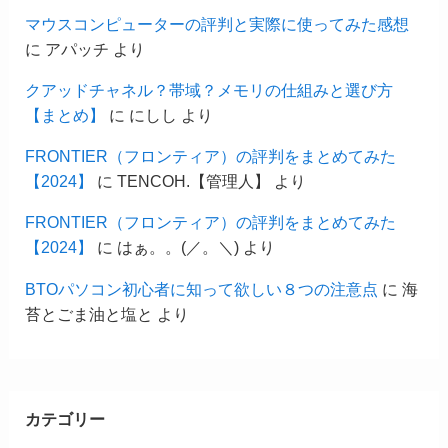
マウスコンピューターの評判と実際に使ってみた感想
に
アパッチ
より
クアッドチャネル？帯域？メモリの仕組みと選び方
【まとめ】
に
にしし
より
FRONTIER（フロンティア）の評判をまとめてみた
【2024】
に
TENCOH.【管理人】
より
FRONTIER（フロンティア）の評判をまとめてみた
【2024】
に
はぁ。。(／。＼)
より
BTOパソコン初心者に知って欲しい８つの注意点
に
海
苔とごま油と塩と
より
カテゴリー