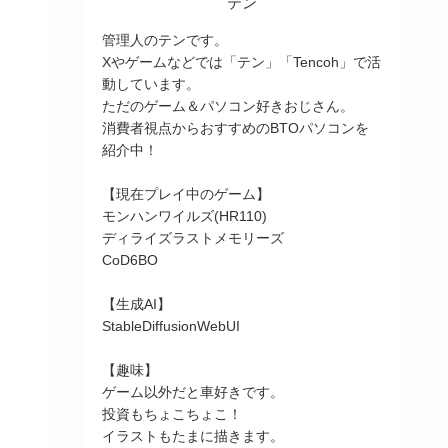
テン
管理人のテンです。
Xやゲームなどでは「テン」「Tencoh」で活
動しています。
ただのゲーム＆パソコン好きおじさん。
消費者視点からおすすめのBTOパソコンを
紹介中！
【現在プレイ中のゲーム】
モンハンワイルズ(HR110)
ディライズラストメモリーズ
CoD6BO
【生成AI】
StableDiffusionWebUI
【趣味】
ゲーム以外だと車好きです。
投資もちょこちょこ！
イラストもたまに描きます。