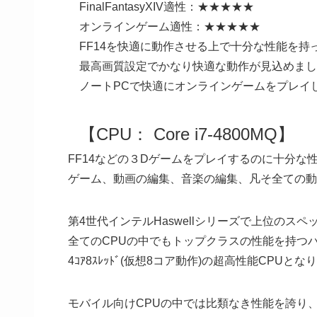
FinalFantasyXIV適性：★★★★★
オンラインゲーム適性：★★★★★
FF14を快適に動作させる上で十分な性能を持
最高画質設定でかなり快適な動作が見込めました
ノートPCで快適にオンラインゲームをプレイ
【CPU： Core i7-4800MQ】
FF14などの３Dゲームをプレイするのに十分な
ゲーム、動画の編集、音楽の編集、凡そ全ての動
第4世代インテルHaswellシリーズで上位のスペ
全てのCPUの中でもトップクラスの性能を持つ
4ｺｱ8ｽﾚｯﾄﾞ(仮想8コア動作)の超高性能CPUとな
モバイル向けCPUの中では比類なき性能を誇り、第三世