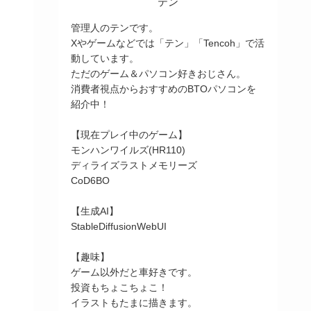
テン
管理人のテンです。
Xやゲームなどでは「テン」「Tencoh」で活
動しています。
ただのゲーム＆パソコン好きおじさん。
消費者視点からおすすめのBTOパソコンを
紹介中！
【現在プレイ中のゲーム】
モンハンワイルズ(HR110)
ディライズラストメモリーズ
CoD6BO
【生成AI】
StableDiffusionWebUI
【趣味】
ゲーム以外だと車好きです。
投資もちょこちょこ！
イラストもたまに描きます。