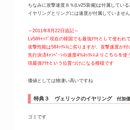
ちなみに攻撃速度８％(Lv25装備)は付属して
イヤリングとリングには速度が付属していません
～2011年8月22日追記～
Lv58ｷｬｯﾌﾟ現在の韓国でも最強ｱｸｾとして使わ
攻撃性能は58ﾈｯｸﾚｽに劣りますが、攻撃速度が付
先行決済ｷｬﾝﾍﾟｰﾝの速度4%ﾈｯｸﾚｽよりこちらを
現最強ｱｸｾという位置づけになる模様です
価値としては物凄い高いですね
特典３ ヴェリックのイヤリング
付加価
ゴミです