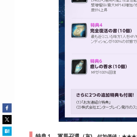
特典１ 軍馬召還（灰)
付加価値：★★★