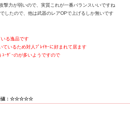
いる攻撃力が弱いので、実質これが一番バランスいいですね
でしたので、他は武器のレアOPで上げるしか無いです
れている逸品です
いているため対人ﾌﾟﾚｲﾔｰに好まれて居ます
使うﾕｰｻﾞｰのが多いようですので
値：☆☆☆☆☆