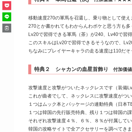
移動速度270の軍馬を召還し、乗り物として使え
270とか書かれてもわからんわボケと思う方も
Lv20で習得できる軍馬（茶）が240、Lv40で習
このスキルはLv20で習得できるそうなので、Lv
ちなみにプレイヤーキャラの走る速度は110だ
特典２ シャカンの血星首飾り
付加価値
攻撃速度と攻撃がついたネックレスです（装備Lv
これが曲者でして、ネックレスに攻撃速度がつい
１つはムック本とパッケージの連動特典（日本TE
１つは韓国の先行販売特典、残り１つは韓国の課
それぞれ攻撃速度４％、６％、８％が付属してい
韓国の攻略サイトで全アクセサリーを調べてきま