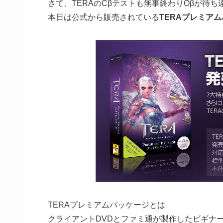
さて、TERAのCβテストも無事終わりOβが待
本日は公式から販売されている
TERAプレミア
TERAプレミアムパッケージとは
クライアントDVDとファミ通が製作したビギナ