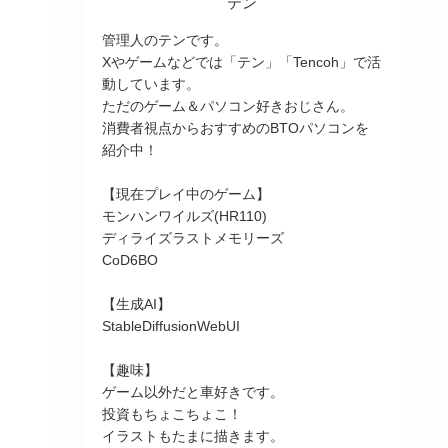
テン
管理人のテンです。
Xやゲームなどでは「テン」「Tencoh」で活
動しています。
ただのゲーム＆パソコン好きおじさん。
消費者視点からおすすめのBTOパソコンを
紹介中！
【現在プレイ中のゲーム】
モンハンワイルズ(HR110)
ディライズラストメモリーズ
CoD6BO
【生成AI】
StableDiffusionWebUI
【趣味】
ゲーム以外だと車好きです。
投資もちょこちょこ！
イラストもたまに描きます。