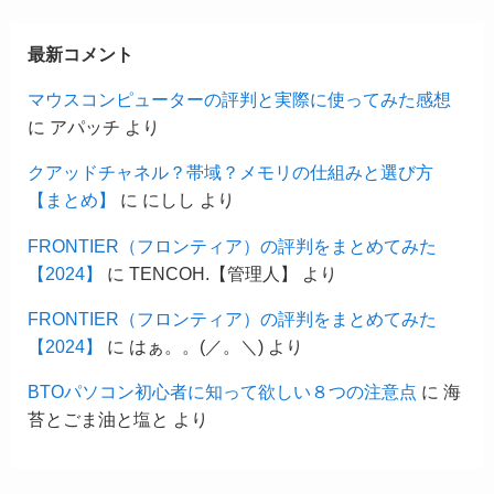
最新コメント
マウスコンピューターの評判と実際に使ってみた感想
に
アパッチ
より
クアッドチャネル？帯域？メモリの仕組みと選び方
【まとめ】
に
にしし
より
FRONTIER（フロンティア）の評判をまとめてみた
【2024】
に
TENCOH.【管理人】
より
FRONTIER（フロンティア）の評判をまとめてみた
【2024】
に
はぁ。。(／。＼)
より
BTOパソコン初心者に知って欲しい８つの注意点
に
海
苔とごま油と塩と
より